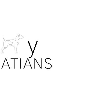
DATE
UNG
Alle Fotos. 
Welpendetai
und Urheber
Familien war
und Welpen a
Ohne die 
EN
jeder einzel
Information
Medien heru
werden!