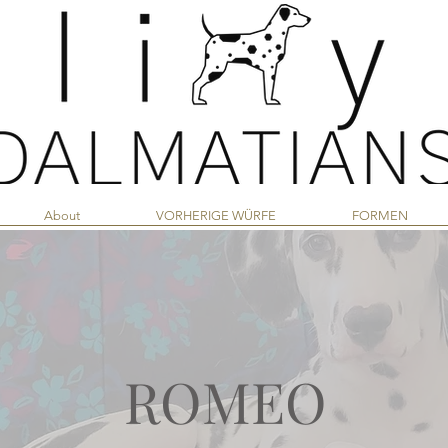
About
VORHERIGE WÜRFE
FORMEN
ROMEO