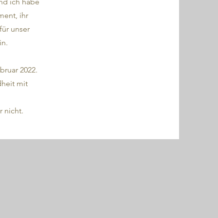
und ich habe
ment, ihr
für unser
in.
bruar 2022.
heit mit
 nicht.