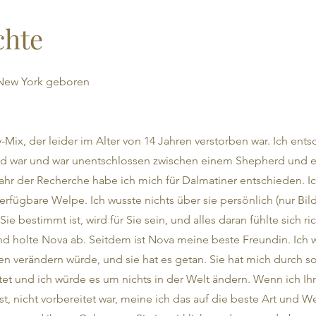
chte
 New York geboren
ix, der leider im Alter von 14 Jahren verstorben war. Ich ents
lied war und war unentschlossen zwischen einem Shepherd und 
hr der Recherche habe ich mich für Dalmatiner entschieden. I
erfügbare Welpe. Ich wusste nichts über sie persönlich (nur Bi
Sie bestimmt ist, wird für Sie sein, und alles daran fühlte sich ri
nd holte Nova ab. Seitdem ist Nova meine beste Freundin. Ich 
n verändern würde, und sie hat es getan. Sie hat mich durch so
t und ich würde es um nichts in der Welt ändern. Wenn ich Ih
ist, nicht vorbereitet war, meine ich das auf die beste Art und We