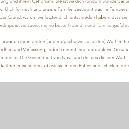
eigung und ihrem Gehorsam. Sie ist wirklich rundum wunderbar 
wirklich für mich und unsere Familie bestimmt war. Ihr Tempera
der Grund, warum wir letztendlich entschieden haben, dass sie 
rdings ist sie zuerst meine beste Freundin und Familiengefährt
 erwarten ihren dritten (und möglicherweise letzten) Wurf im Fe
ndheit und Verfassung, jedoch nimmt ihre reproduktive Gesund
pide ab. Die Gesundheit von Nova und der aus diesem Wurf
rüber entscheiden, ob wir sie in den Ruhestand schicken oder