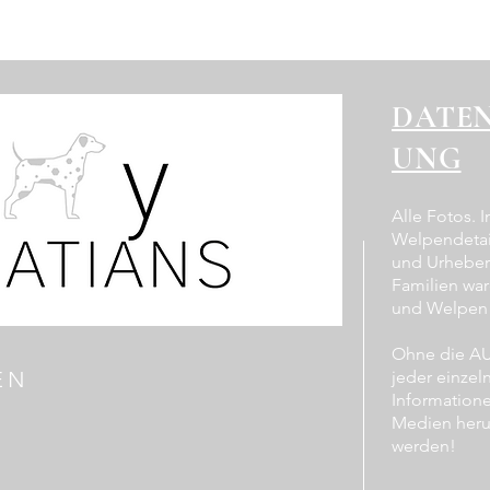
DATE
UNG
Alle Fotos. 
Welpendetai
und Urheber
Familien war
und Welpen a
Ohne die 
EN
jeder einzel
Information
Medien heru
werden!