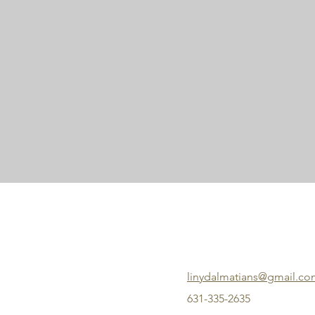
linydalmatians@gmail.c
631-335-2635