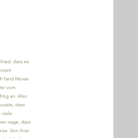
chied, dass es
einem
ch fand Novas
lder vom
chtig an. Also
wusste, dass
 viele
nen sage, dass
ise. Von ihrer