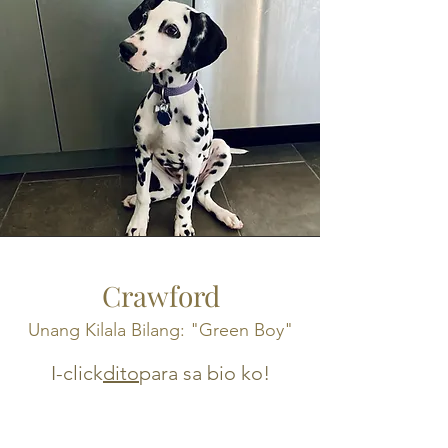
Crawford
Unang Kilala Bilang: "Green Boy"
I-click
dito
para sa bio ko!