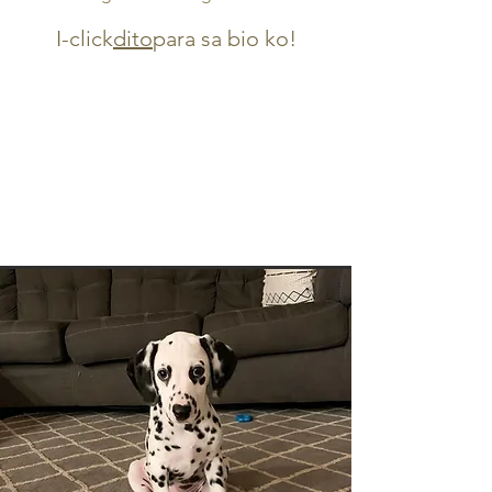
I-click
dito
para sa bio ko!