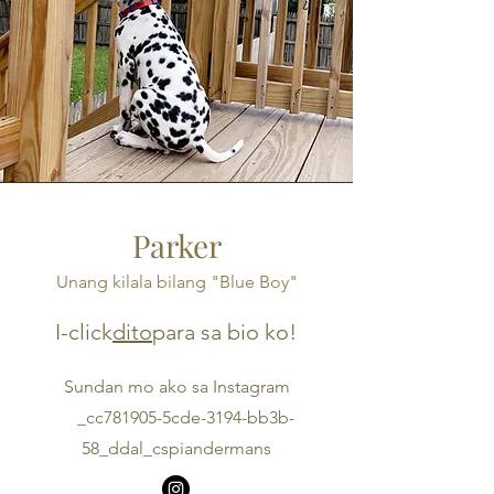
Parker
Unang kilala bilang "Blue Boy"
I-click
dito
para sa bio ko!
Sundan mo ako sa Instagram
_cc781905-5cde-3194-bb3b-
58_ddal_cspiandermans