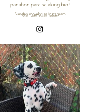
panahon para sa aking bio!
Sundan mo ako sa Instagram
@anittathedalmatian