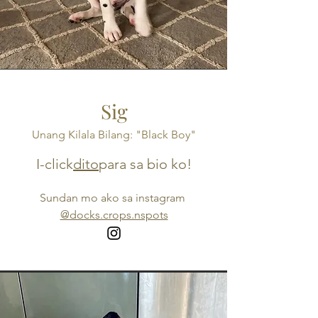
Sig
Unang Kilala Bilang: "Black Boy"
I-click
dito
para sa bio ko!
Sundan mo ako sa instagram
@docks.crops.nspots