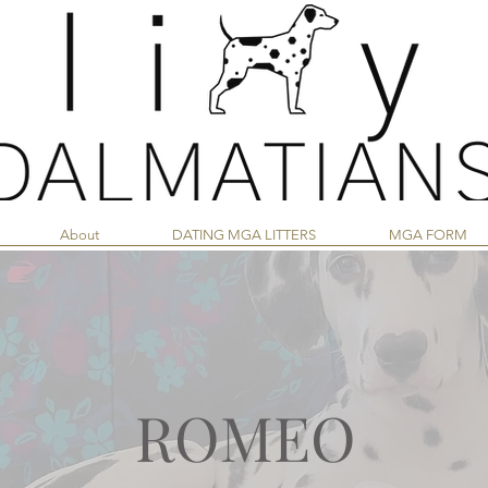
About
DATING MGA LITTERS
MGA FORM
ROMEO