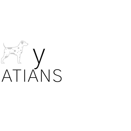
DISCL
PRIVA
Lahat ng mg
mga detalye 
sa mga batas
Napakabait 
pinahintulu
kanilang mga
Walang impo
pang media a
download o 
TAHASANG P
indibidwal n