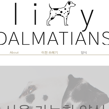
About
이전 쓰레기
양식