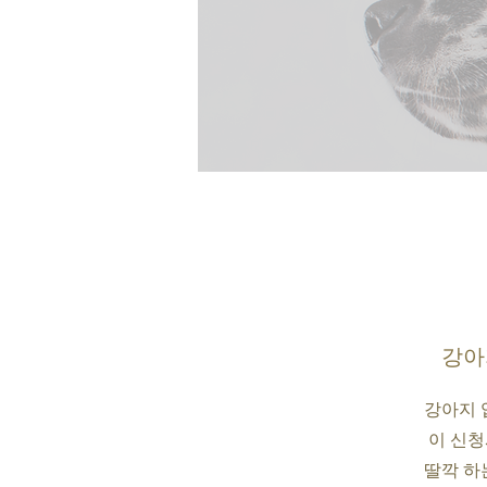
강아
강아지 
이 신청
딸깍 하