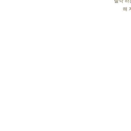
딸깍 하
해 