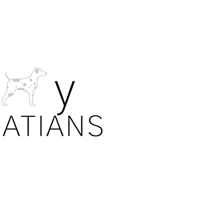
AVISO
Todas las fot
de perros y 
leyes de pri
Nuestras fam
permitir com
en nuestro s
¡No se permi
información,
CONSENTIMI
familia indiv
UBICAC