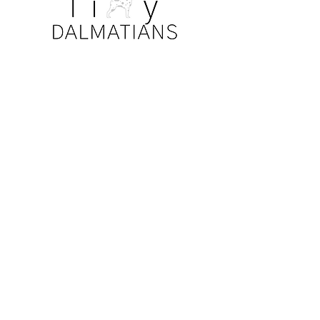
AVISO DE PRIVACIDAD
Todas las fotos. La información, los
detalles de perros y cachorros están
sujetos a las leyes de privacidad y
derechos de autor. Nuestras familias han
sido tan amables de permitir compartir
sus perros y cachorros en nuestro sitio
web.
¡No se permite descargar o compartir
información, fotos u otros medios sin el
CONSENTIMIENTO EXPLÍCITO de cada
familia individual!
UBICACIÓN Y HORARIOS