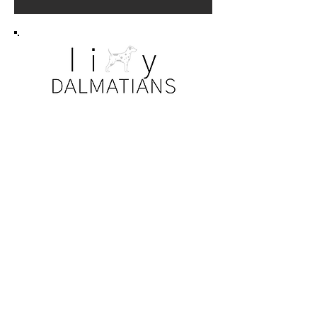
ОТКАЗ ОТ ОТВЕТСТВЕННОСТИ
ЗА КОНФИДЕНЦИАЛЬНОСТЬ
Все фото. информация, сведения о
собаках и щенках регулируются
законами о конфиденциальности и
авторскими правами. Наши семьи были
так любезны, что разрешили делиться
своими собаками и щенками на нашем
веб-сайте.
Никакая информация, фотографии или