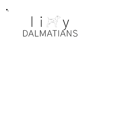
ОТКАЗ ОТ ОТВЕТСТВЕННОСТИ
ЗА КОНФИДЕНЦИАЛЬНОСТЬ
Все фото. информация, сведения о
собаках и щенках регулируются
законами о конфиденциальности и
авторскими правами. Наши семьи были
так любезны, что разрешили делиться
своими собаками и щенками на нашем
веб-сайте.
Никакая информация, фотографии или
другие носители не могут быть