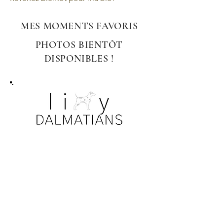
MES MOMENTS FAVORIS
PHOTOS BIENTÔT
DISPONIBLES !
AVIS DE NON-RESPONSABILITÉ
Toutes les photos. Les informations, les
détails des chiens et des chiots sont
soumis aux lois sur la confidentialité et le
droit d'auteur. Nos familles ont eu la
gentillesse de permettre le partage de