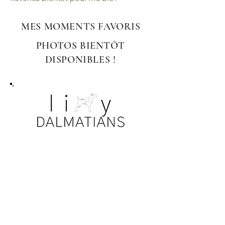
MES MOMENTS FAVORIS
PHOTOS BIENTÔT
DISPONIBLES !
AVIS DE NON-RESPONSABILITÉ
Toutes les photos. Les informations, les
détails des chiens et des chiots sont
soumis aux lois sur la confidentialité et le
droit d'auteur. Nos familles ont eu la
gentillesse de permettre le partage de