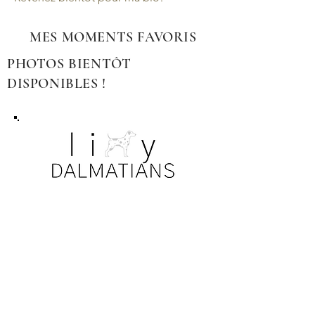
MES MOMENTS FAVORIS
PHOTOS BIENTÔT
DISPONIBLES !
AVIS DE NON-RESPONSABILITÉ
Toutes les photos. Les informations, les
détails des chiens et des chiots sont
soumis aux lois sur la confidentialité et le
droit d'auteur. Nos familles ont eu la
gentillesse de permettre le partage de